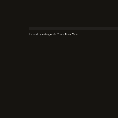
Powered by
webtagebuch
. Theme
Bryan Veloso
.