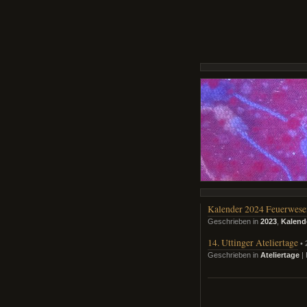
Kalender 2024 Feuerwese
Geschrieben in
2023
,
Kalend
14. Uttinger Ateliertage
• 
Geschrieben in
Ateliertage
|