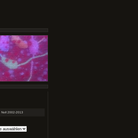
e Noll 2002-2013