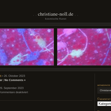
christiane-noll.de
kosmische Kunst
n
• 26. Oktober 2023
er
|
No Comments »
homepage
26. September 2023
Christian
Kommentare deaktiviert
Übersicht